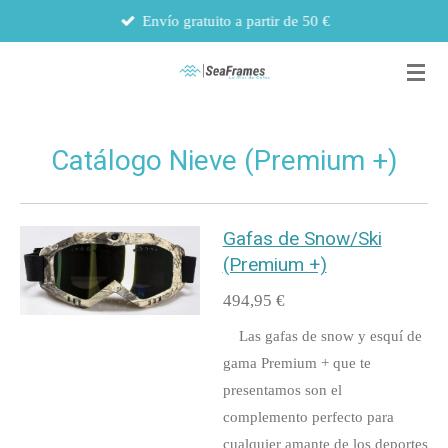
Envío gratuito a partir de 50 €
Ir
al
contenido
principal
Catálogo Nieve (Premium +)
Gafas de Snow/Ski
(Premium +)
494,95 €
Las gafas de snow y esquí de
gama Premium + que te
presentamos son el
complemento perfecto para
cualquier amante de los deportes