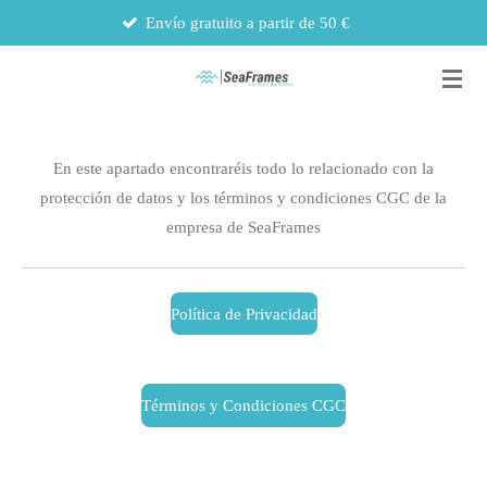
Envío gratuito a partir de 50 €
Los ped
Ir
al
contenido
principal
En este apartado encontraréis todo lo relacionado con la
protección de datos y los términos y condiciones CGC de la
empresa de SeaFrames
Política de Privacidad
Términos y Condiciones CGC