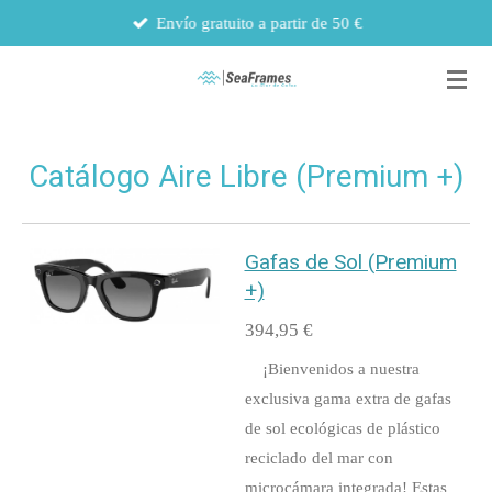
Envío gratuito a partir de 50 €
Ir
al
contenido
principal
Catálogo Aire Libre (Premium +)
Gafas de Sol (Premium
+)
394,95 €
¡Bienvenidos a nuestra
exclusiva gama extra de gafas
de sol ecológicas de plástico
reciclado del mar con
microcámara integrada! Estas