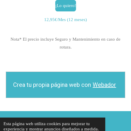
¡Lo quiero!
12,95€/Mes (12 meses)
Nota* El precio incluye Seguro y Mantenimiento en caso de
rotura.
Crea tu propia página web con
Webador
Esta página web utiliza cookies para mejorar tu
experiencia y mostrar anuncios diseñados a medida.
I
Y