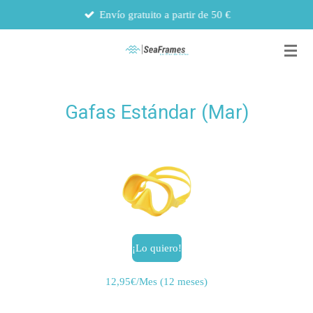
Envío gratuito a partir de 50 €
Ir
al
contenido
principal
Gafas Estándar (Mar)
¡Lo quiero!
12,95€/Mes (12 meses)