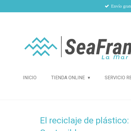
Envío gratu
Ir
al
contenido
principal
INICIO
TIENDA ONLINE
SERVICIO R
El reciclaje de plástico