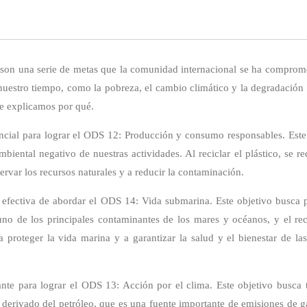
n una serie de metas que la comunidad internacional se ha compromet
uestro tiempo, como la pobreza, el cambio climático y la degradación d
te explicamos por qué.
encial para lograr el ODS 12: Producción y consumo responsables. Este
ental negativo de nuestras actividades. Al reciclar el plástico, se r
ervar los recursos naturales y a reducir la contaminación.
fectiva de abordar el ODS 14: Vida submarina. Este objetivo busca p
uno de los principales contaminantes de los mares y océanos, y el reci
a proteger la vida marina y a garantizar la salud y el bienestar de 
ante para lograr el ODS 13: Acción por el clima. Este objetivo busca
l derivado del petróleo, que es una fuente importante de emisiones de ga