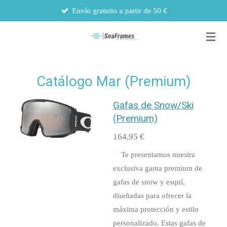
Envío gratuito a partir de 50 €
Ir
al
contenido
principal
Catálogo Mar (Premium)
Gafas de Snow/Ski
(Premium)
164,95 €
Te presentamos nuestra
exclusiva gama premium de
gafas de snow y esquí,
diseñadas para ofrecer la
máxima protección y estilo
personalizado. Estas gafas de